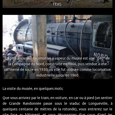
l’Est).
La plus ancienne locomotive à vapeur du musée est une “040” de
la Compagnie du Nord, construite en 1866, puis vendue à une
raffinerie de sucre en 1930, où elle fut utilisée comme locomotive
industrielle jusqu’en 1960.
La visite du musée, en quelques mots:
Que vous arriviez par le train, en voiture, en car ou à pied (un sentier
de Grande Randonnée passe sous le viaduc de Longueville, à
quelques centaine de mètres de la rotonde), vous entrerez sur le
site face au bâtiment, et vous découvrirez d’un coup d’oeil les