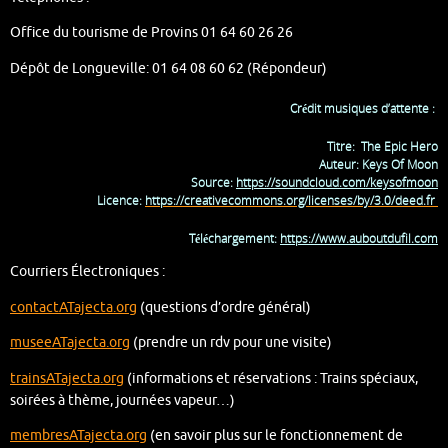
Office du tourisme de Provins 01 64 60 26 26
Dépôt de Longueville: 01 64 08 60 62 (Répondeur)
Crédit musiques d’attente :
Titre: The Epic Hero
Auteur: Keys Of Moon
Source:
https://soundcloud.com/
keysofmoon
Licence:
https://creativecommons.org/
licenses/by/3.0/deed.fr
Téléchargement:
https://www.auboutdufil.com
Courriers Électroniques :
contactATajecta.org
(questions d’ordre général)
museeATajecta.org
(prendre un rdv pour une visite)
trainsATajecta.org
(informations et réservations : Trains spéciaux,
soirées à thème, journées vapeur…)
membresATajecta.org
(en savoir plus sur le fonctionnement de