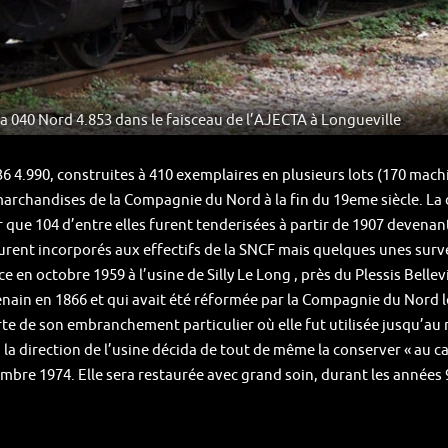
a 040 Nord 4.853 dans le faisceau de l’AJECTA à Longueville
36 4.990, construites à 410 exemplaires en plusieurs lots (170 mach
 marchandises de la Compagnie du Nord à la fin du 19eme siècle. L
r que 104 d’entre elles furent tenderisées à partir de 1907 devenant 
urent incorporés aux effectifs de la SNCF mais quelques unes surv
e en octobre 1959 à l’usine de Silly Le Long , près du Plessis Bellev
enain en 1866 et qui avait été réformée par la Compagnie du Nord le
rte de son embranchement particulier où elle fut utilisée jusqu’au 
, la direction de l’usine décida de tout de même la conserver « au c
ovembre 1974. Elle sera restaurée avec grand soin, durant les année