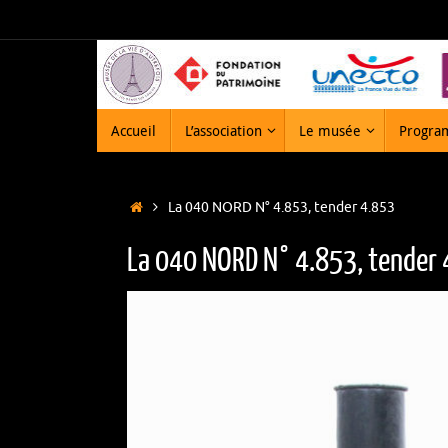
Passer
au
contenu
Passer
Accueil
L’association
Le musée
Progra
au
contenu
Accueil
La 040 NORD N° 4.853, tender 4.853
La 040 NORD N° 4.853, tender