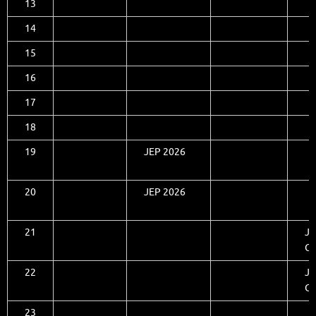
13
14
15
16
17
18
19
JEP 2026
20
JEP 2026
21
Jo
Ch
22
Jo
Ch
23