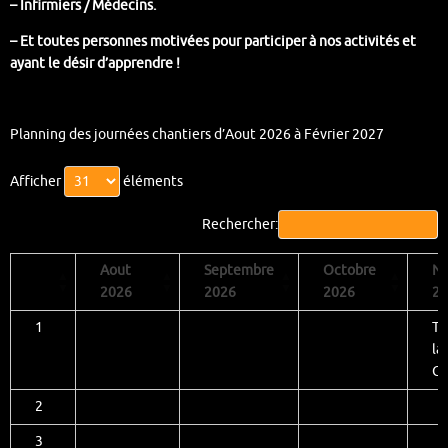
– Infirmiers / Médecins.
– Et toutes personnes motivées pour participer à nos activités et
ayant le désir d’apprendre !
Planning des journées chantiers d’Aout 2026 à Février 2027
Afficher
éléments
Rechercher:
Aout
Septembre
Octobre
N
2026
2026
2026
20
1
Tr
la
Ci
2
3