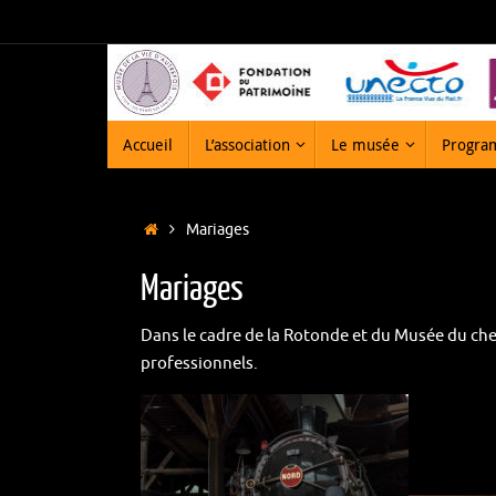
Passer
au
contenu
Passer
Accueil
L’association
Le musée
Progra
au
contenu
Accueil
Mariages
Mariages
Dans le cadre de la Rotonde et du Musée du ch
professionnels.