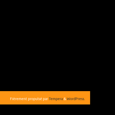
Fièrement propulsé par
Tempera
&
WordPress.